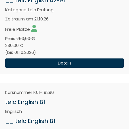
__ telc English A2-B1
Kategorie
telc Prüfung
Zeitraum
am 21.10.26
Freie Plätze
Preis
250,00 €
230,00 €
(bis 01.10.2026)
Details
Kursnummer
K01-19296
telc English B1
Englisch
__ telc English B1