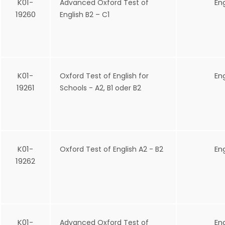
K01-
En
Advanced Oxford Test of
19260
English B2 – C1
K01-
En
Oxford Test of English for
19261
Schools - A2, B1 oder B2
K01-
En
Oxford Test of English A2 - B2
19262
K01-
En
Advanced Oxford Test of