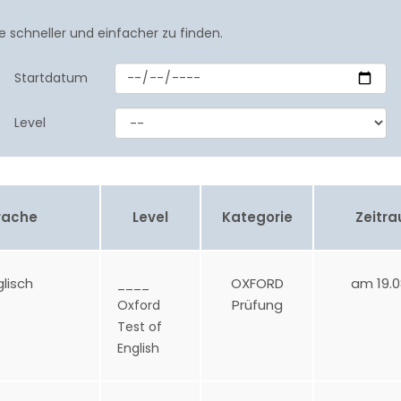
e schneller und einfacher zu finden.
Startdatum
Level
rache
Level
Kategorie
Zeitr
glisch
OXFORD
am 19.0
____
Prüfung
Oxford
Test of
English