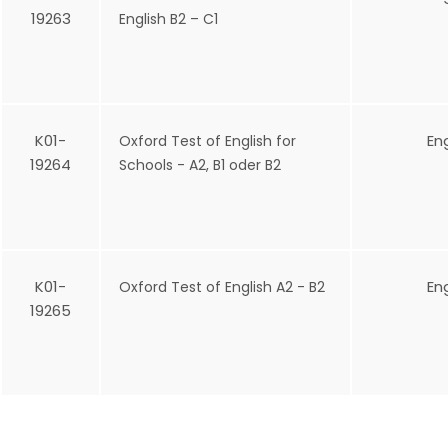
19263
English B2 – C1
K01-
En
Oxford Test of English for
19264
Schools - A2, B1 oder B2
K01-
En
Oxford Test of English A2 - B2
19265