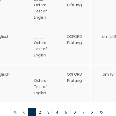
Prüfung
Oxford
Test of
English
glisch
OXFORD
am 21.1
____
Prüfung
Oxford
Test of
English
glisch
OXFORD
am 18.1
____
Prüfung
Oxford
Test of
English
1
2
3
4
5
6
7