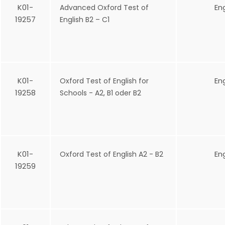
K01-
En
Advanced Oxford Test of
19257
English B2 – C1
K01-
En
Oxford Test of English for
19258
Schools - A2, B1 oder B2
K01-
En
Oxford Test of English A2 - B2
19259