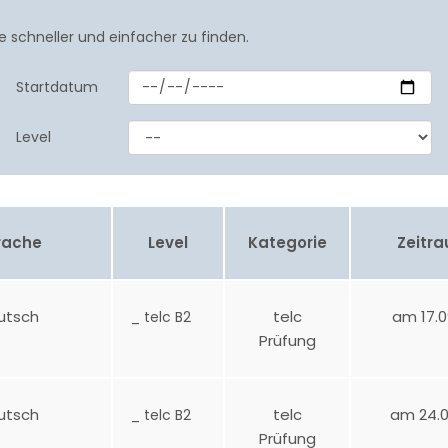
e schneller und einfacher zu finden.
Startdatum
Level
rache
Level
Kategorie
Zeitr
utsch
telc
am 17.0
_ telc B2
Prüfung
utsch
telc
am 24.0
_ telc B2
Prüfung